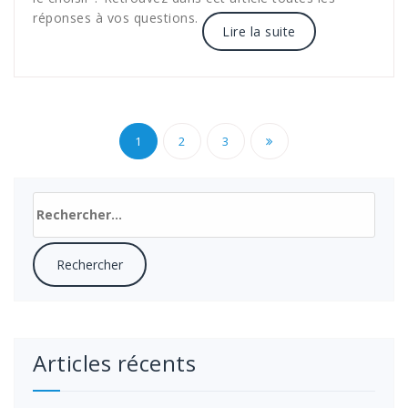
réponses à vos questions.
Lire la suite
Navigation
1
2
3
des
articles
Rechercher :
Articles récents