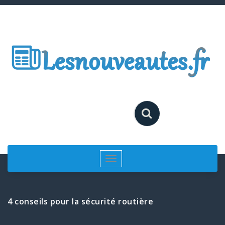
Aller
au
contenu
Afficher/masquer
la
navigation
4 conseils pour la sécurité routière